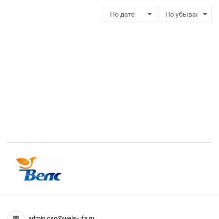
admin.cso@wels-ufa.ru